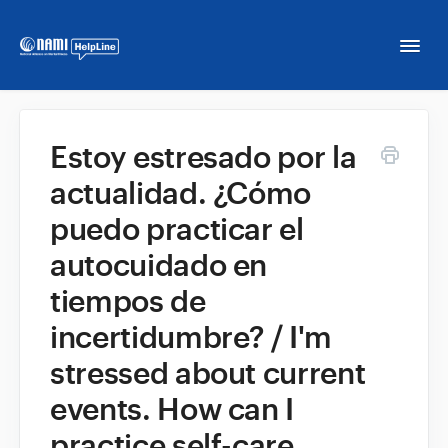
Togg
Navi
Home
Estoy estresado por la
actualidad. ¿Cómo
NAMI HelpLine
puedo practicar el
NAMI HelpLine En Español
autocuidado en
tiempos de
Contact
incertidumbre? / I'm
stressed about current
events. How can I
practice self-care