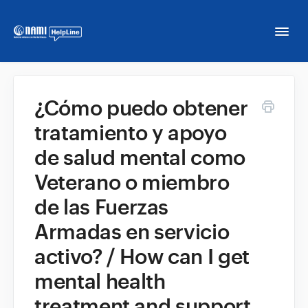
Togg
Navi
Home
¿Cómo puedo obtener
tratamiento y apoyo
NAMI HelpLine
de salud mental como
NAMI HelpLine En Español
Veterano o miembro
de las Fuerzas
Contact
Armadas en servicio
activo? / How can I get
mental health
treatment and support