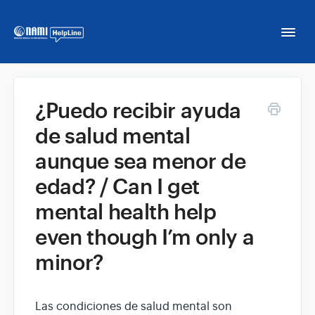
Togg
Navi
Home
¿Puedo recibir ayuda
de salud mental
NAMI HelpLine
aunque sea menor de
NAMI HelpLine En Español
edad? / Can I get
mental health help
Contact
even though I’m only a
minor?
Las condiciones de salud mental son