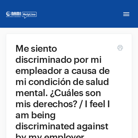
Togg
Navi
Home
Me siento
discriminado por mi
NAMI HelpLine
empleador a causa de
NAMI HelpLine En Español
mi condición de salud
mental. ¿Cuáles son
Contact
mis derechos? / I feel I
am being
discriminated against
by my employer