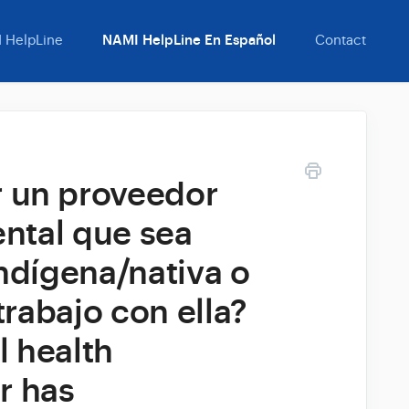
 HelpLine
NAMI HelpLine En Español
Contact
 un proveedor
ental que sea
ndígena/nativa o
trabajo con ella?
l health
r has