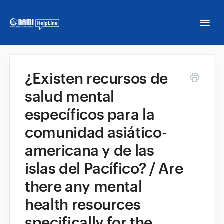
Togg
Navi
Home
¿Existen recursos de
salud mental
NAMI HelpLine
específicos para la
NAMI HelpLine En Español
comunidad asiático-
americana y de las
Contact
islas del Pacífico? / Are
there any mental
health resources
specifically for the